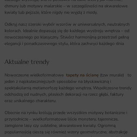
chmury lub motywy malarskie – w szczególności na akwarelowe
kwiaty lub pejzaże, które nigdy nie wyjdą z mody.
Odkryj nasz szeroki wybór wzorów w uniwersalnych, neutralnych
kolorach. Idealnie dopasują się do każdego wystroju wnętrza – od
nowoczesnego po klasyczny. Stwórz harmonijną przestrzeń pełną
elegancji i ponadczasowego stylu, która zachwyci każdego dnia
Aktualne trendy​
Nowoczesne wielkoformatowe
tapety na ścianę
(tzw murale) to
jeden z najskuteczniejszych sposobów na błyskawiczną i
spektakularną metamorfozę każdego wnętrza
.
Współczesne trendy
odchodzą od nudnych, płaskich dekoracji na rzecz głębi, faktury
oraz unikalnego charakteru.
Obecnie na rynku królują przede wszystkim motywy botaniczne i
przyrodnicze – wielkoformatowe liście monstery, tajemnicze,
zamglone lasy czy subtelne, akwarelowe kwiaty. Ogromną
popularnością cieszą się również wzory geometryczne, abstrakcje