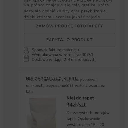
NIE MASZ PEWNOŚCI? ZAMÓW PRÓBKĘ!
Na próbce znajduje się cała grafika, która
pozwala ocenić kolory oraz przybliżenie,
dzięki któremu ocenisz jakość zdjęcia.
ZAMÓW PRÓBKĘ FOTOTAPETY
ZAPYTAJ O PRODUKT
Sprawdź fakturę materiału
Wydrukowana w rozmiarze 30x50
Dostawa w ciągu 2-4 dni roboczych
NIE ZAPOMNIJ O KLEJU!
Wybierz sprawdzony klej, który zapewni
doskonałą przyczepność i trwałość wzoru na
lata.
Klej do tapet
34zł/szt
Do wszystkich rodzajów
tapet. Opakowanie
wystarcza na 15 - 20