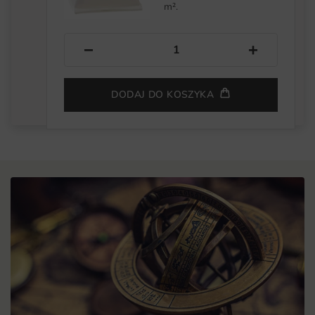
m².
−
+
DODAJ DO KOSZYKA