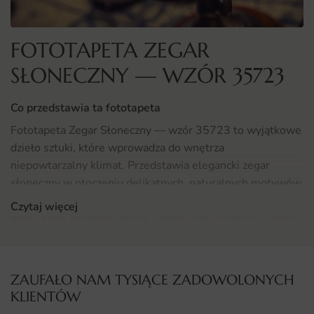
FOTOTAPETA ZEGAR
SŁONECZNY — WZÓR 35723
Co przedstawia ta fototapeta
Fototapeta Zegar Słoneczny — wzór 35723 to wyjątkowe
dzieło sztuki, które wprowadza do wnętrza
niepowtarzalny klimat. Przedstawia elegancki zegar
słoneczny w otoczeniu delikatnych, naturalnych motywów.
Odcienie brązu i beżu harmonijnie łączą się, tworząc efekt
Czytaj więcej
głębi, który przyciąga wzrok. Dzięki temu wzorowi, każde
pomieszczenie zyskuje na charakterze, a jego użytkownicy
mogą poczuć się jak w artystycznym zakątku, pełnym
inspiracji.
ZAUFAŁO NAM TYSIĄCE ZADOWOLONYCH
KLIENTÓW
Gdzie sprawdzi się fototapeta Zegar Słoneczny 35723