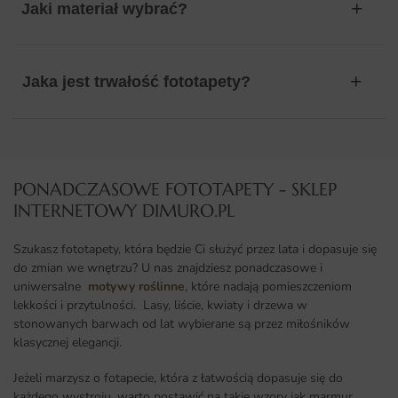
Jaki materiał wybrać?
Jaka jest trwałość fototapety?
PONADCZASOWE FOTOTAPETY - SKLEP
INTERNETOWY DIMURO.PL​
Szukasz fototapety, która będzie Ci służyć przez lata i dopasuje się
do zmian we wnętrzu? U nas znajdziesz ponadczasowe i
uniwersalne
motywy roślinne
, które nadają pomieszczeniom
lekkości i przytulności. Lasy, liście, kwiaty i drzewa w
stonowanych barwach od lat wybierane są przez miłośników
klasycznej elegancji.
Jeżeli marzysz o fotapecie, która z łatwością dopasuje się do
każdego wystroju, warto postawić na takie wzory jak marmur,