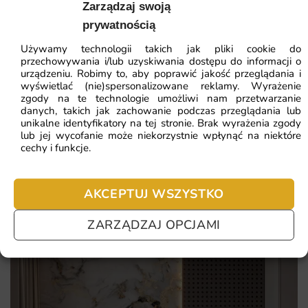
Zarządzaj swoją
intensywność kolorów.
Najniższa cena z 30 dni:
41.93
zł
prywatnością
Możliwość dopasowania wymiarów do indywidualnych
Używamy technologii takich jak pliki cookie do
ZOBACZ WSZYSTKIE
potrzeb.
przechowywania i/lub uzyskiwania dostępu do informacji o
urządzeniu. Robimy to, aby poprawić jakość przeglądania i
Łatwy montaż, który można wykonać samodzielnie, bez
wyświetlać (nie)spersonalizowane reklamy. Wyrażenie
potrzeby angażowania specjalistów.
zgody na te technologie umożliwi nam przetwarzanie
Najczęściej zadawane pytania
danych, takich jak zachowanie podczas przeglądania lub
unikalne identyfikatory na tej stronie. Brak wyrażenia zgody
lub jej wycofanie może niekorzystnie wpłynąć na niektóre
Pomagamy i doradzamy przy każdym zakupie. Ale jeżeli
cechy i funkcje.
nie chcesz czekać – sprawdź najczęściej zadawane pytania.
AKCEPTUJ WSZYSTKO
ZARZĄDZAJ OPCJAMI