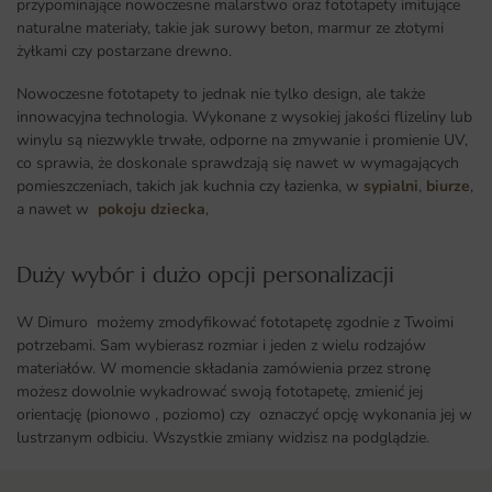
przypominające nowoczesne malarstwo oraz fototapety imitujące
naturalne materiały, takie jak surowy beton, marmur ze złotymi
żyłkami czy postarzane drewno.
Nowoczesne fototapety to jednak nie tylko design, ale także
innowacyjna technologia. Wykonane z wysokiej jakości flizeliny lub
winylu są niezwykle trwałe, odporne na zmywanie i promienie UV,
co sprawia, że doskonale sprawdzają się nawet w wymagających
pomieszczeniach, takich jak kuchnia czy łazienka, w
sypialni
,
biurze
,
a nawet w
pokoju dziecka
,
Duży wybór i dużo opcji personalizacji ​
W Dimuro możemy zmodyfikować fototapetę zgodnie z Twoimi
potrzebami. Sam wybierasz rozmiar i jeden z wielu rodzajów
materiałów. W momencie składania zamówienia przez stronę
możesz dowolnie wykadrować swoją fototapetę, zmienić jej
orientację (pionowo , poziomo) czy oznaczyć opcję wykonania jej w
lustrzanym odbiciu. Wszystkie zmiany widzisz na podglądzie.