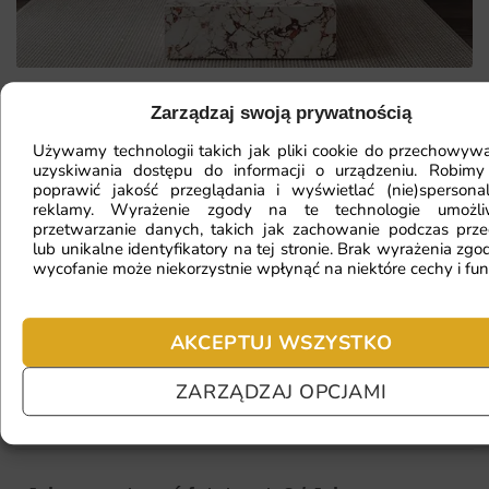
Zarządzaj swoją prywatnością
Mam ścianę o nietypowym kształcie,
Używamy technologii takich jak pliki cookie do przechowywa
czy da się na niej położyć
uzyskiwania dostępu do informacji o urządzeniu. Robimy
poprawić jakość przeglądania i wyświetlać (nie)spersona
fototapetę?
reklamy. Wyrażenie zgody na te technologie umożl
przetwarzanie danych, takich jak zachowanie podczas prze
lub unikalne identyfikatory na tej stronie. Brak wyrażenia zgod
wycofanie może niekorzystnie wpłynąć na niektóre cechy i fun
Ile będę czekać na realizację
zamówienia?
AKCEPTUJ WSZYSTKO
ZARZĄDZAJ OPCJAMI
Czy mogę zwrócić fototapetę?