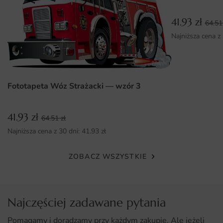
Możliwość personalizacji wymiarów, co umożliwia idealne
dopasowanie.
41.93
zł
64.5
Łatwy montaż, dzięki któremu samodzielnie przekształcisz
Najniższa cena z
swoje wnętrze w krótkim czasie.
Fototapeta Wóz Strażacki — wzór 3
41.93
zł
64.51
zł
Najniższa cena z 30 dni:
41.93
zł
ZOBACZ WSZYSTKIE
Najczęściej zadawane pytania
Pomagamy i doradzamy przy każdym zakupie. Ale jeżeli