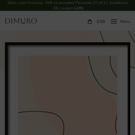
Tylko u nas! Promocja -35% na wszystko! Pozostało
07:24:10
. Dodatkowe
-5% z kodem
LATO
0.00