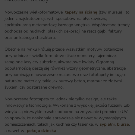
Nowoczesne wielkoformatowe
tapety na ścianę
(tzw murale) to
jeden z najskuteczniejszych sposobów na błyskawiczną i
spektakularną metamorfozę każdego wnętrza
.
Współczesne trendy
odchodzą od nudnych, płaskich dekoracji na rzecz głębi, faktury
oraz unikalnego charakteru.
Obecnie na rynku królują przede wszystkim motywy botaniczne i
przyrodnicze – wielkoformatowe liście monstery, tajemnicze,
zamglone lasy czy subtelne, akwarelowe kwiaty. Ogromną
popularnością cieszą się również wzory geometryczne, abstrakcje
przypominające nowoczesne malarstwo oraz fototapety imitujące
naturalne materiały, takie jak surowy beton, marmur ze złotymi
żyłkami czy postarzane drewno.
Nowoczesne fototapety to jednak nie tylko design, ale także
innowacyjna technologia. Wykonane z wysokiej jakości flizeliny lub
winylu są niezwykle trwałe, odporne na zmywanie i promienie UV,
co sprawia, że doskonale sprawdzają się nawet w wymagających
pomieszczeniach, takich jak kuchnia czy łazienka, w
sypialni
,
biurze
,
a nawet w
pokoju dziecka
,