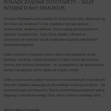
PONADCZASOWE FOTOTAPETY - SKLEP
INTERNETOWY DIMURO.PL​
Szukasz fototapety, która będzie Ci służyć przez lata i dopasuje się
do zmian we wnętrzu? U nas znajdziesz ponadczasowe i
uniwersalne
motywy roślinne
, które nadają pomieszczeniom
lekkości i przytulności. Lasy, liście, kwiaty i drzewa w
stonowanych barwach od lat wybierane są przez miłośników
klasycznej elegancji.
Jeżeli marzysz o fotapecie, która z łatwością dopasuje się do
każdego wystroju, warto postawić na takie wzory jak marmur,
chmury lub motywy malarskie – w szczególności na akwarelowe
kwiaty lub pejzaże, które nigdy nie wyjdą z mody.
Odkryj nasz szeroki wybór wzorów w uniwersalnych, neutralnych
kolorach. Idealnie dopasują się do każdego wystroju wnętrza – od
nowoczesnego po klasyczny. Stwórz harmonijną przestrzeń pełną
elegancji i ponadczasowego stylu, która zachwyci każdego dnia
Aktualne trendy​